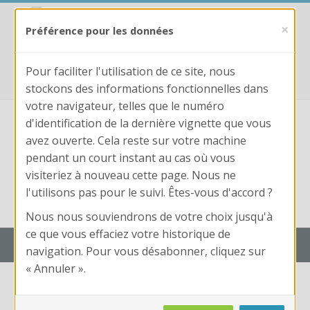
Passer au contenu principal
https://trouvix.fr
×
Préférence pour les données
fpformation@laboiteaconcours.fr
0781187719
Pour faciliter l'utilisation de ce site, nous
stockons des informations fonctionnelles dans
votre navigateur, telles que le numéro
d'identification de la dernière vignette que vous
avez ouverte. Cela reste sur votre machine
pendant un court instant au cas où vous
visiteriez à nouveau cette page. Nous ne
Nom
l'utilisons pas pour le suivi. Êtes-vous d'accord ?
d'utilisateur
Conne
Mot
Nom d'utilisateur ou mot de passe oublié ?
Nous nous souviendrons de votre choix jusqu'à
de
ce que vous effaciez votre historique de
passe
Trouvix Campus : Edition LaBoîteAConcours
navigation. Pour vous désabonner, cliquez sur
« Annuler ».
Calendrier + Liste des cours