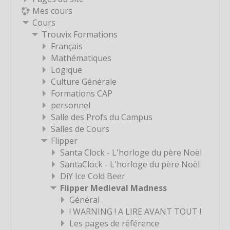
Mes cours
Étiquette
Cours
Étiquette
Trouvix Formations
Étiquette
Français
Mathématiques
Étiquette
Logique
Étiquette
Culture Générale
Étiquette
Formations CAP
personnel
Étiquette
Salle des Profs du Campus
Étiquette
Salles de Cours
Étiquette
Flipper
Santa Clock - L'horloge du père Noël
Étiquette
SantaClock - L'horloge du père Noël
Étiquette
DiY Ice Cold Beer
Étiquette
Flipper Medieval Madness
Général
Étiquette
! WARNING ! A LIRE AVANT TOUT !
Étiquette
Les pages de référence