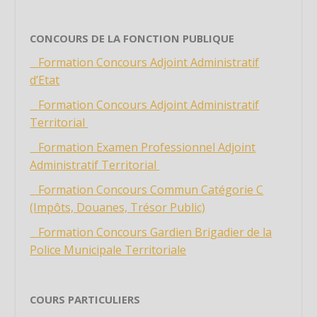
Étiquette
Étiquette
CONCOURS DE LA FONCTION PUBLIQUE
Étiquette
Formation Concours Adjoint Administratif
Étiquette
d’Etat
Étiquette
Formation Concours Adjoint Administratif
Étiquette
Territorial
Étiquette
Formation Examen Professionnel Adjoint
Administratif Territorial
Étiquette
Étiquette
Formation Concours Commun Catégorie C
(Impôts, Douanes, Trésor Public)
Étiquette
Étiquette
Formation Concours Gardien Brigadier de la
Police Municipale Territoriale
Étiquette
Étiquette
Étiquette
COURS PARTICULIERS