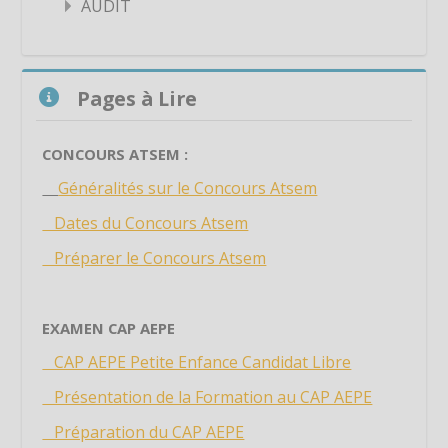
AUDIT
Étiquette
Étiquette
Passer Pages à Lire
Étiquette
Pages à Lire
Étiquette
Étiquette
CONCOURS ATSEM :
Étiquette
Généralités sur le Concours Atsem
Étiquette
Dates du Concours Atsem
Étiquette
Préparer le Concours Atsem
Étiquette
Étiquette
EXAMEN CAP AEPE
Étiquette
CAP AEPE Petite Enfance Candidat Libre
Étiquette
Présentation de la Formation au CAP AEPE
Étiquette
Préparation du CAP AEPE
Étiquette