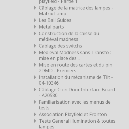
playfield - Partie 1
Étiquette
Câblage de la matrice des lampes -
Matrix Lamp
Étiquette
Les Ball Guides
Étiquette
Metal parts
Construction de la caisse du
Étiquette
médiéval madness
Étiquette
Cablage des switchs
Étiquette
Medieval Madness sans Transfo :
mise en place des ...
Étiquette
Mise en route des cartes et du pin
Étiquette
2DMD - Premiers...
Installation du mécanisme de Tilt -
Étiquette
04-10346
Étiquette
Câblage Coin Door Interface Board
- A20580
Étiquette
Familiarisation avec les menus de
Étiquette
tests
Association Playfield et Fronton
Étiquette
Tests General illumination & toutes
Étiquette
lampes