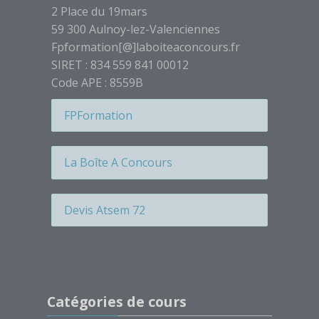
2 Place du 19mars
Étiquette
59 300 Aulnoy-lez-Valenciennes
Étiquette
Fpformation[@]laboiteaconcours.fr
Étiquette
SIRET : 834 559 841 00012
Étiquette
Code APE : 8559B
Étiquette
FPFormation
Étiquette
Étiquette
La Boîte A Concours
Étiquette
Étiquette
Devis Atsem 72
Étiquette
Étiquette
Étiquette
Passer Catégories de cours
Étiquette
Catégories de cours
Étiquette