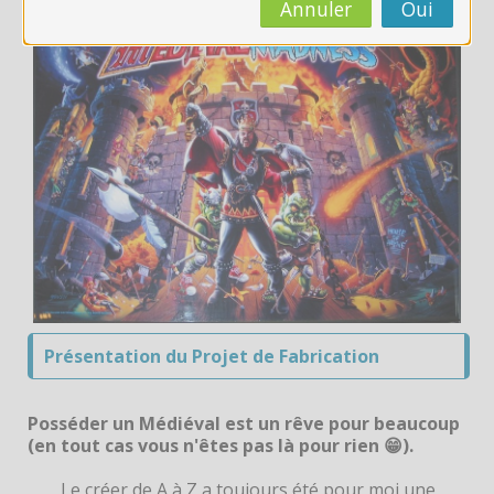
CAP AEPE
Annuler
Oui
Concours Atsem
Autres Concours
MPC
Vers Trouvix
Salle des Profs
Salles de Cours
Présentation du Projet de Fabrication
DiY
Posséder un Médiéval est un rêve pour beaucoup
(en tout cas vous n'êtes pas là pour rien 😁).
Recherche
Envoy
Le créer de A à Z a toujours été pour moi une