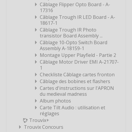
Étiquette
Câblage Flipper Opto Board - A-
17316
Étiquette
Câblage Trough IR LED Board - A-
Étiquette
18617-1
Câblage Trough IR Photo
Étiquette
transistor Board Assembly ...
Étiquette
Câblage 10-Opto Switch Board
Assembly A-18159-1
Étiquette
Montage Upper Playfield - Partie 2
Étiquette
Câblage Motor Driver EMI A-21707-
Étiquette
1
Checkliste Câblage cartes fronton
Étiquette
Câblage des bobines et flashers
Étiquette
Cartes d'instructions sur l'APRON
du medieval madness
Étiquette
Album photos
Étiquette
Carte Tilt Audio : utilisation et
Étiquette
réglages
Trouvix+
Étiquette
Trouvix Concours
Étiquette