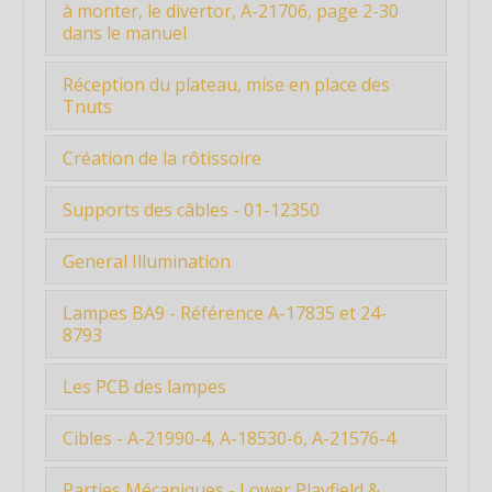
Liste de sites de vente de pièces de flippers
à monter, le divertor, A-21706, page 2-30
dans le manuel
Lisez aussi le maximum de ce long tuto
avant de co...
Etape 4 : Un exemple de réception d'un
Réception du plateau, mise en place des
composant à...
Tnuts
Le plateau a été commandé le 03
Création de la rôtissoire
novembre, je l’ai ...
Etape 6 : Création de la rôtissoireAfin de
Supports des câbles - 01-12350
pouvoir...
Vu les tarifs pour ces supports, j'ai
Étiquette
General Illumination
préféré les ...
Étiquette
Cela correspond à la page 2-54 du
Étiquette
Lampes BA9 - Référence A-17835 et 24-
Étiquette
manuel.L'illumin...
8793
Étiquette
Étiquette
Étiquette
Étiquette
Attention, ces lampes ont une diode.
Les PCB des lampes
Étiquette
Étiquette
Voir le sens ...
Étiquette
Étiquette
Étiquette
Commandés chez Biostein: hyper
Étiquette
Cibles - A-21990-4, A-18530-6, A-21576-4
Étiquette
rapide, hyper bien ...
Étiquette
Étiquette
A-17835
01-12350 - Support cables
6 cibles au total.Comme dit Biostein :
Étiquette
Parties Mécaniques - Lower Playfield &