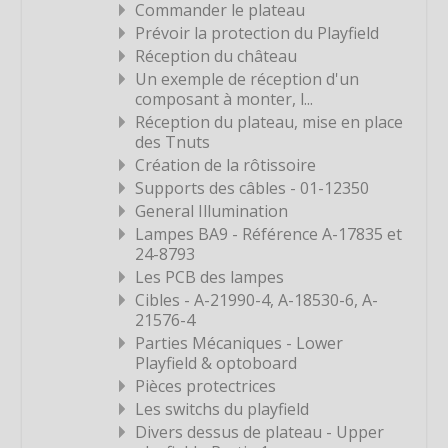
Étiquette
Commander le plateau
Prévoir la protection du Playfield
Étiquette
Réception du château
Étiquette
Un exemple de réception d'un
composant à monter, l...
Étiquette
Réception du plateau, mise en place
Étiquette
des Tnuts
Étiquette
Création de la rôtissoire
Supports des câbles - 01-12350
Étiquette
General Illumination
Étiquette
Lampes BA9 - Référence A-17835 et
24-8793
Étiquette
Les PCB des lampes
Étiquette
Cibles - A-21990-4, A-18530-6, A-
Étiquette
21576-4
Parties Mécaniques - Lower
Étiquette
Playfield & optoboard
Étiquette
Pièces protectrices
Les switchs du playfield
Étiquette
Divers dessus de plateau - Upper
Étiquette