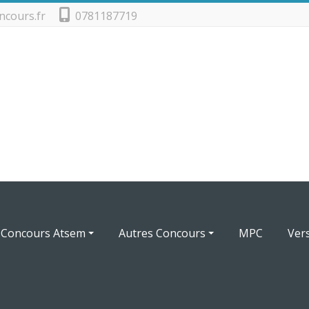
ncours.fr
0781187719
Concours Atsem
Autres Concours
MPC
Ver