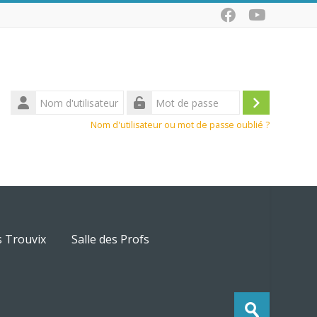
Nom
d'utilisateur
Connexio
Mot
Nom d'utilisateur ou mot de passe oublié ?
de
passe
s Trouvix
Salle des Profs
Recherche
Envoyer