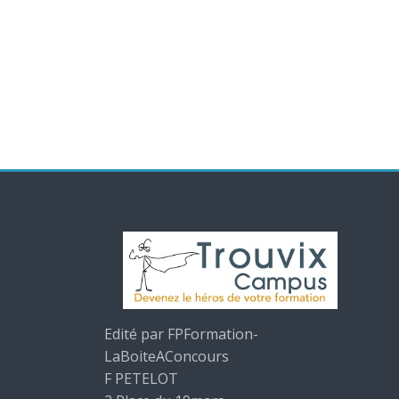
Edité par FPFormation-
LaBoiteAConcours
F PETELOT