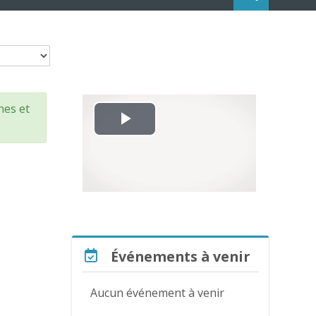
nes et
L
i
r
e
Passer Événements à venir
Événements à venir
l
a
Aucun événement à venir