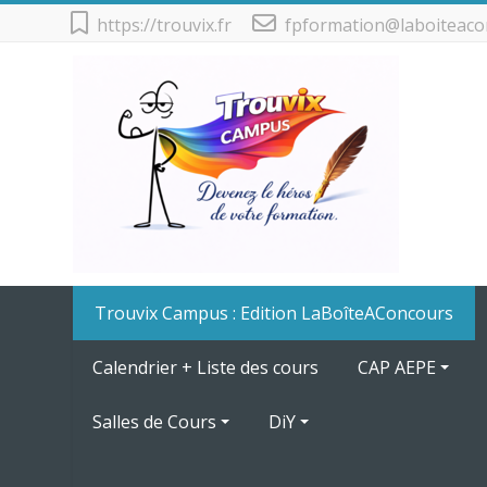
Passer au contenu principal
https://trouvix.fr
fpformation@laboiteaco
Trouvix Campus : Edition LaBoîteAConcours
Calendrier + Liste des cours
CAP AEPE
Salles de Cours
DiY