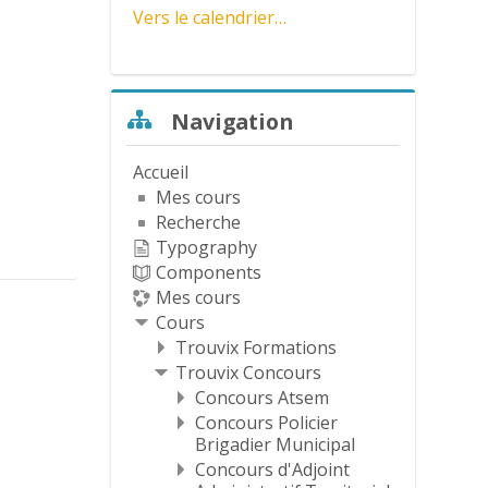
v
Vers le calendrier…
i
Passer Navigation
d
Navigation
é
Accueil
Mes cours
o
Recherche
Typography
Components
Mes cours
Cours
Trouvix Formations
Trouvix Concours
Concours Atsem
Concours Policier
Brigadier Municipal
Concours d'Adjoint