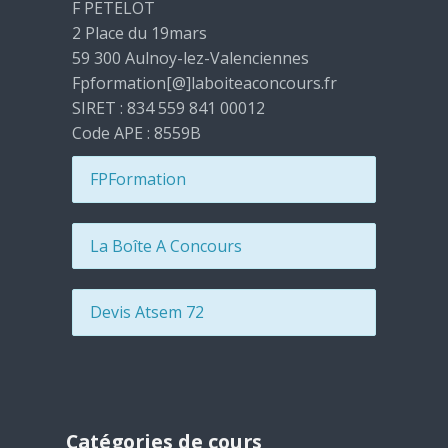
F PETELOT
2 Place du 19mars
59 300 Aulnoy-lez-Valenciennes
Fpformation[@]laboiteaconcours.fr
SIRET : 834 559 841 00012
Code APE : 8559B
FPFormation
La Boîte A Concours
Devis Atsem 72
Passer Catégories de cours
Catégories de cours