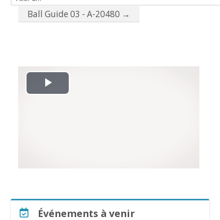
Aller à…
Ball Guide 03 - A-20480 →
L
i
r
e
l
a
Passer Événements à venir
Événements à venir