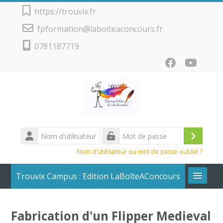
Passer au contenu principal
https://trouvix.fr
fpformation@laboiteaconcours.fr
0781187719
Nom
d'utilisateur
Conne
Mot
Nom d'utilisateur ou mot de passe oublié ?
de
passe
Trouvix Campus : Edition LaBoîteAConcours
Calendrier + Liste des cours
Fabrication d'un Flipper Medieval