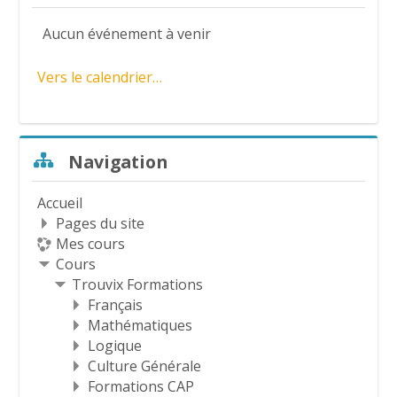
v
Aucun événement à venir
i
Vers le calendrier…
d
é
Passer Navigation
Navigation
o
Accueil
Pages du site
Mes cours
Cours
Trouvix Formations
Français
Mathématiques
Logique
Culture Générale
Formations CAP