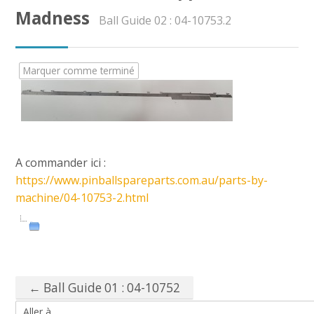
CAP AEPE
Madness
Ball Guide 02 : 04-10753.2
Concours Atsem
Marquer comme terminé
Autres Concours
MPC
Vers Trouvix
A commander ici :
https://www.pinballspareparts.com.au/parts-by-
Salle des Profs
machine/04-10753-2.html
Salles de Cours
DiY
Recherche
← Ball Guide 01 : 04-10752
Envoy