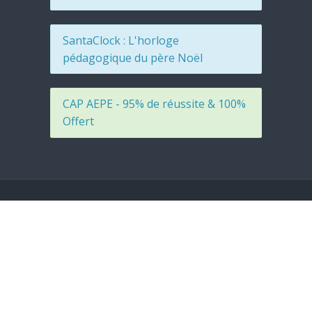
SantaClock : L'horloge
pédagogique du père Noël
CAP AEPE - 95% de réussite & 100%
Offert