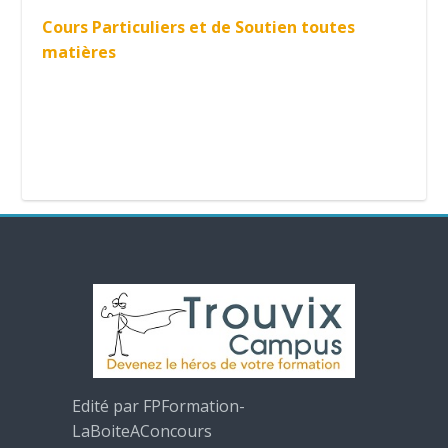
Cours Particuliers et de Soutien toutes
matières
Edité par FPFormation-
LaBoiteAConcours