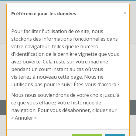
Passer au contenu principal
https://trouvix.fr
×
Préférence pour les données
fpformation@laboiteaconcours.fr
0781187719
Pour faciliter l'utilisation de ce site, nous
stockons des informations fonctionnelles dans
votre navigateur, telles que le numéro
d'identification de la dernière vignette que vous
avez ouverte. Cela reste sur votre machine
pendant un court instant au cas où vous
visiteriez à nouveau cette page. Nous ne
Nom
l'utilisons pas pour le suivi. Êtes-vous d'accord ?
d'utilisateur
Conne
Mot
Nom d'utilisateur ou mot de passe oublié ?
Nous nous souviendrons de votre choix jusqu'à
de
ce que vous effaciez votre historique de
passe
Trouvix Campus : Edition LaBoîteAConcours
navigation. Pour vous désabonner, cliquez sur
« Annuler ».
Calendrier + Liste des cours