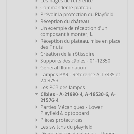
Les pages de référence
Étiquette
Commander le plateau
Prévoir la protection du Playfield
Étiquette
Réception du château
Étiquette
Un exemple de réception d'un
composant à monter, l...
Étiquette
Réception du plateau, mise en place
Étiquette
des Tnuts
Étiquette
Création de la rôtissoire
Supports des câbles - 01-12350
Étiquette
General Illumination
Étiquette
Lampes BA9 - Référence A-17835 et
24-8793
Étiquette
Les PCB des lampes
Étiquette
Cibles - A-21990-4, A-18530-6, A-
Étiquette
21576-4
Parties Mécaniques - Lower
Étiquette
Playfield & optoboard
Étiquette
Pièces protectrices
Les switchs du playfield
Étiquette
Divers dessus de plateau - Upper