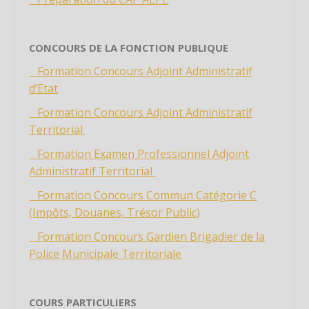
Étiquette
Étiquette
Étiquette
CONCOURS DE LA FONCTION PUBLIQUE
Étiquette
Formation Concours Adjoint Administratif
Étiquette
d’Etat
Étiquette
Formation Concours Adjoint Administratif
Étiquette
Territorial
Étiquette
Formation Examen Professionnel Adjoint
Administratif Territorial
Étiquette
Étiquette
Formation Concours Commun Catégorie C
(Impôts, Douanes, Trésor Public)
Étiquette
Étiquette
Formation Concours Gardien Brigadier de la
Police Municipale Territoriale
Étiquette
Étiquette
Étiquette
COURS PARTICULIERS