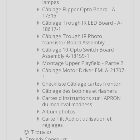
lampes
Étiquette
Câblage Flipper Opto Board - A-
17316
Étiquette
Câblage Trough IR LED Board - A-
Étiquette
18617-1
Câblage Trough IR Photo
Étiquette
transistor Board Assembly ...
Étiquette
Câblage 10-Opto Switch Board
Assembly A-18159-1
Étiquette
Montage Upper Playfield - Partie 2
Étiquette
Câblage Motor Driver EMI A-21707-
Étiquette
1
Checkliste Câblage cartes fronton
Étiquette
Câblage des bobines et flashers
Étiquette
Cartes d'instructions sur l'APRON
du medieval madness
Étiquette
Album photos
Étiquette
Carte Tilt Audio : utilisation et
Étiquette
réglages
Trouvix+
Étiquette
Trouvix Concours