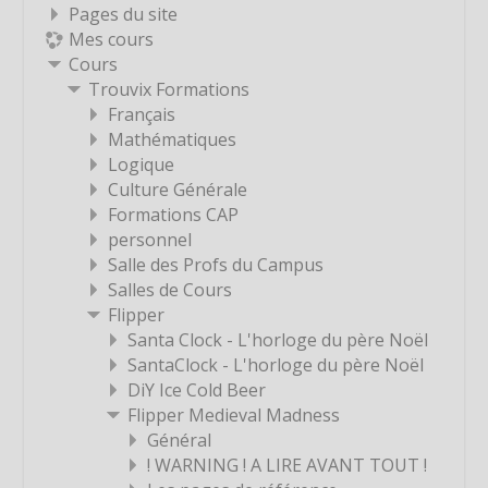
Étiquette
Pages du site
Mes cours
Étiquette
Cours
Étiquette
Trouvix Formations
Étiquette
Français
Mathématiques
Étiquette
Logique
Étiquette
Culture Générale
Étiquette
Formations CAP
personnel
Étiquette
Salle des Profs du Campus
Étiquette
Salles de Cours
Étiquette
Flipper
Santa Clock - L'horloge du père Noël
Étiquette
SantaClock - L'horloge du père Noël
Étiquette
DiY Ice Cold Beer
Étiquette
Flipper Medieval Madness
Général
Étiquette
! WARNING ! A LIRE AVANT TOUT !
Étiquette