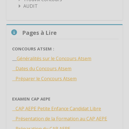
Étiquette
AUDIT
Étiquette
Étiquette
Passer Pages à Lire
Étiquette
Pages à Lire
Étiquette
Étiquette
CONCOURS ATSEM :
Étiquette
Généralités sur le Concours Atsem
Étiquette
Dates du Concours Atsem
Étiquette
Préparer le Concours Atsem
Étiquette
Étiquette
EXAMEN CAP AEPE
Étiquette
CAP AEPE Petite Enfance Candidat Libre
Étiquette
Présentation de la Formation au CAP AEPE
Étiquette
Préparation du CAP AEPE