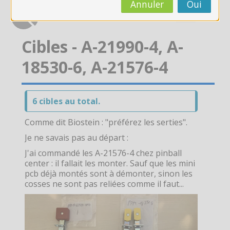
CAP AEPE
Annuler
Oui
Concours Atsem
Cibles - A-21990-4, A-
Autres Concours
18530-6, A-21576-4
MPC
6 cibles au total.
Vers Trouvix
Comme dit Biostein : "préférez les serties".
Salle des Profs
Je ne savais pas au départ :
J'ai commandé les A-21576-4 chez pinball
center : il fallait les monter. Sauf que les mini
Salles de Cours
pcb déjà montés sont à démonter, sinon les
cosses ne sont pas reliées comme il faut...
DiY
Recherche
Envoy