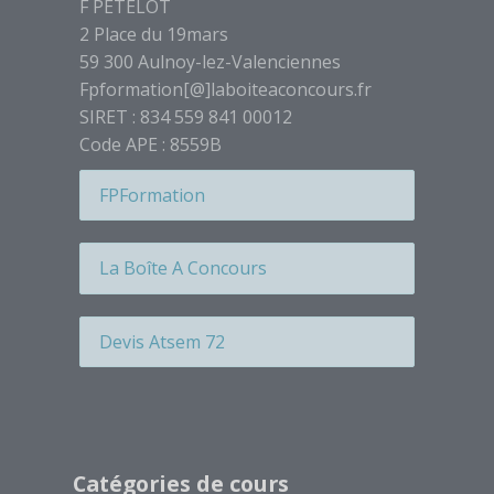
Étiquette
F PETELOT
2 Place du 19mars
Étiquette
59 300 Aulnoy-lez-Valenciennes
Étiquette
Fpformation[@]laboiteaconcours.fr
Étiquette
SIRET : 834 559 841 00012
Étiquette
Code APE : 8559B
Étiquette
FPFormation
Étiquette
Étiquette
La Boîte A Concours
Étiquette
Étiquette
Devis Atsem 72
Étiquette
Étiquette
Étiquette
Passer Catégories de cours
Étiquette
Catégories de cours
Étiquette