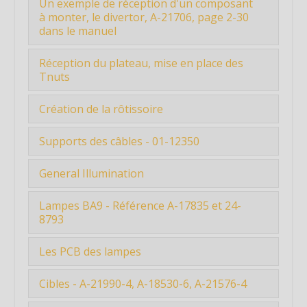
Un exemple de réception d'un composant
difficiles...
Liste de sites de vente de pièces de flippers
à monter, le divertor, A-21706, page 2-30
dans le manuel
Lisez aussi le maximum de ce long tuto
avant de co...
Etape 4 : Un exemple de réception d'un
Réception du plateau, mise en place des
composant à...
Tnuts
Le plateau a été commandé le 03
Création de la rôtissoire
novembre, je l’ai ...
Etape 6 : Création de la rôtissoireAfin de
Supports des câbles - 01-12350
pouvoir...
Vu les tarifs pour ces supports, j'ai
Étiquette
General Illumination
préféré les ...
Étiquette
Cela correspond à la page 2-54 du
Étiquette
Lampes BA9 - Référence A-17835 et 24-
Étiquette
manuel.L'illumin...
8793
Étiquette
Étiquette
Étiquette
Étiquette
Attention, ces lampes ont une diode.
Les PCB des lampes
Étiquette
Étiquette
Voir le sens ...
Étiquette
Étiquette
Étiquette
Commandés chez Biostein: hyper
Étiquette
Cibles - A-21990-4, A-18530-6, A-21576-4
Étiquette
rapide, hyper bien ...
Étiquette
Étiquette
A-17835