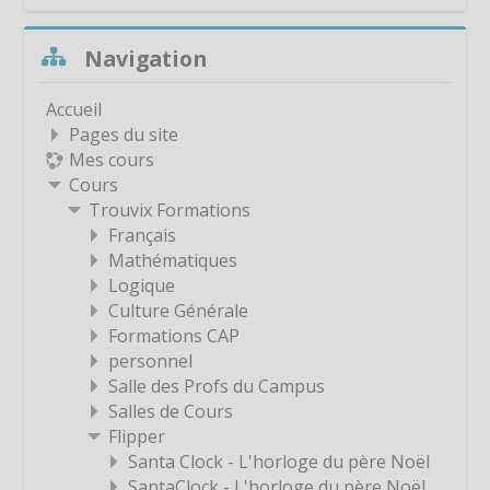
é
Étiquette
Passer Navigation
Navigation
o
Étiquette
Étiquette
Accueil
Étiquette
Pages du site
Mes cours
Étiquette
Cours
Étiquette
Trouvix Formations
Étiquette
Français
Mathématiques
Étiquette
Logique
Étiquette
Culture Générale
Étiquette
Formations CAP
personnel
Étiquette
Salle des Profs du Campus
Étiquette
Salles de Cours
Étiquette
Flipper
Santa Clock - L'horloge du père Noël
Étiquette
SantaClock - L'horloge du père Noël