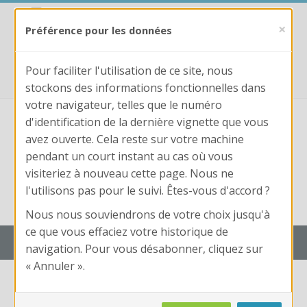
Passer au contenu principal
https://trouvix.fr
×
Préférence pour les données
fpformation@laboiteaconcours.fr
0781187719
Pour faciliter l'utilisation de ce site, nous
stockons des informations fonctionnelles dans
votre navigateur, telles que le numéro
d'identification de la dernière vignette que vous
avez ouverte. Cela reste sur votre machine
pendant un court instant au cas où vous
visiteriez à nouveau cette page. Nous ne
Nom
l'utilisons pas pour le suivi. Êtes-vous d'accord ?
d'utilisateur
Conne
Mot
Nom d'utilisateur ou mot de passe oublié ?
Nous nous souviendrons de votre choix jusqu'à
de
ce que vous effaciez votre historique de
passe
Trouvix Campus : Edition LaBoîteAConcours
navigation. Pour vous désabonner, cliquez sur
« Annuler ».
Calendrier + Liste des cours