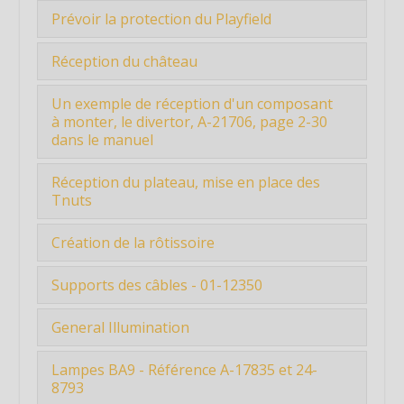
Après avoir un peu étudié et discuté
certaines définitions et outils utilisés
Prévoir la protection du Playfield
avec Aganyte ...
Les passionnés qui m'ont aidé
Dans tous les messages reçus de droite
Réception du château
Les sites pour commander, lire, apprendre,
et de gauch...
comprendre
Le château est un des éléments les plus
Un exemple de réception d'un composant
difficiles...
Liste de sites de vente de pièces de flippers
à monter, le divertor, A-21706, page 2-30
dans le manuel
Lisez aussi le maximum de ce long tuto
avant de co...
Etape 4 : Un exemple de réception d'un
Réception du plateau, mise en place des
composant à...
Tnuts
Le plateau a été commandé le 03
Création de la rôtissoire
novembre, je l’ai ...
Etape 6 : Création de la rôtissoireAfin de
Supports des câbles - 01-12350
pouvoir...
Vu les tarifs pour ces supports, j'ai
Étiquette
General Illumination
préféré les ...
Étiquette
Cela correspond à la page 2-54 du
Étiquette
Lampes BA9 - Référence A-17835 et 24-
Étiquette
manuel.L'illumin...
8793
Étiquette