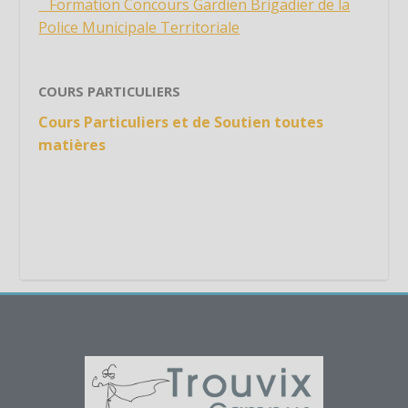
Étiquette
Formation Concours Gardien Brigadier de la
Police Municipale Territoriale
Étiquette
Étiquette
Étiquette
COURS PARTICULIERS
Étiquette
Cours Particuliers et de Soutien toutes
Étiquette
matières
Étiquette
Étiquette
Étiquette
Étiquette
Étiquette
Étiquette
Étiquette
Étiquette
Étiquette