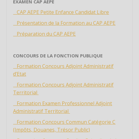
EXAMEN CAP AEPE
Étiquette
CAP AEPE Petite Enfance Candidat Libre
Étiquette
Présentation de la Formation au CAP AEPE
Étiquette
Préparation du CAP AEPE
Étiquette
Étiquette
Étiquette
CONCOURS DE LA FONCTION PUBLIQUE
Étiquette
Formation Concours Adjoint Administratif
Étiquette
d’Etat
Étiquette
Formation Concours Adjoint Administratif
Étiquette
Territorial
Étiquette
Formation Examen Professionnel Adjoint
Administratif Territorial
Étiquette
Étiquette
Formation Concours Commun Catégorie C
(Impôts, Douanes, Trésor Public)
Étiquette