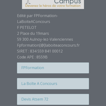
Étiquette
Étiquette
Edité par FPFormation-
Étiquette
LaBoiteAConcours
Étiquette
F PETELOT
2 Place du 19mars
Étiquette
59 300 Aulnoy-lez-Valenciennes
Étiquette
Fpformation[@]laboiteaconcours.fr
Étiquette
SIRET : 834 559 841 00012
Étiquette
Code APE : 8559B
Étiquette
FPFormation
Étiquette
Étiquette
La Boîte A Concours
Étiquette
Étiquette
Devis Atsem 72
Étiquette