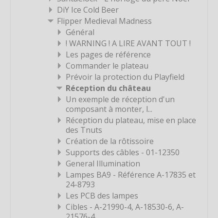
Étiquette
DiY Ice Cold Beer
Étiquette
Flipper Medieval Madness
Général
Étiquette
! WARNING ! A LIRE AVANT TOUT !
Étiquette
Les pages de référence
Étiquette
Commander le plateau
Prévoir la protection du Playfield
Étiquette
Réception du château
Étiquette
Un exemple de réception d'un
composant à monter, l...
Étiquette
Réception du plateau, mise en place
Étiquette
des Tnuts
Étiquette
Création de la rôtissoire
Supports des câbles - 01-12350
Étiquette
General Illumination
Étiquette
Lampes BA9 - Référence A-17835 et
24-8793
Étiquette
Les PCB des lampes
Étiquette
Cibles - A-21990-4, A-18530-6, A-
Étiquette
21576-4