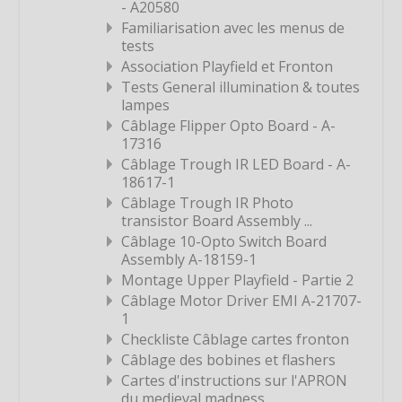
- A20580
Étiquette
Familiarisation avec les menus de
Étiquette
tests
Association Playfield et Fronton
Étiquette
Tests General illumination & toutes
Étiquette
lampes
Étiquette
Câblage Flipper Opto Board - A-
17316
Étiquette
Câblage Trough IR LED Board - A-
Étiquette
18617-1
Câblage Trough IR Photo
Étiquette
transistor Board Assembly ...
Étiquette
Câblage 10-Opto Switch Board
Assembly A-18159-1
Étiquette
Montage Upper Playfield - Partie 2
Étiquette
Câblage Motor Driver EMI A-21707-
Étiquette
1
Checkliste Câblage cartes fronton
Étiquette
Câblage des bobines et flashers
Étiquette
Cartes d'instructions sur l'APRON
du medieval madness
Étiquette