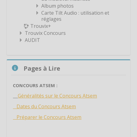
Album photos
Étiquette
Carte Tilt Audio : utilisation et
Étiquette
réglages
Trouvix+
Étiquette
Trouvix Concours
Étiquette
AUDIT
Étiquette
Étiquette
Passer Pages à Lire
Étiquette
Pages à Lire
Étiquette
Étiquette
CONCOURS ATSEM :
Étiquette
Généralités sur le Concours Atsem
Étiquette
Dates du Concours Atsem
Étiquette
Préparer le Concours Atsem
Étiquette
Étiquette