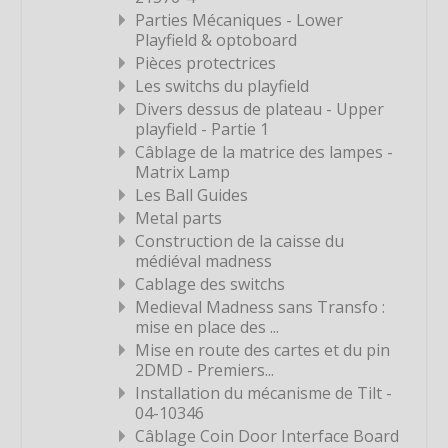
Parties Mécaniques - Lower
Étiquette
Playfield & optoboard
Étiquette
Pièces protectrices
Les switchs du playfield
Étiquette
Divers dessus de plateau - Upper
Étiquette
playfield - Partie 1
Étiquette
Câblage de la matrice des lampes -
Matrix Lamp
Étiquette
Les Ball Guides
Étiquette
Metal parts
Construction de la caisse du
Étiquette
médiéval madness
Étiquette
Cablage des switchs
Étiquette
Medieval Madness sans Transfo :
mise en place des ...
Étiquette
Mise en route des cartes et du pin
Étiquette
2DMD - Premiers...
Installation du mécanisme de Tilt -
Étiquette
04-10346
Étiquette
Câblage Coin Door Interface Board