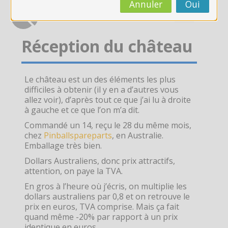
CAP AEPE
Annuler
Oui
Concours Atsem
Réception du château
Autres Concours
Le château est un des éléments les plus
MPC
difficiles à obtenir (il y en a d’autres vous
allez voir), d’après tout ce que j’ai lu à droite
Vers Trouvix
à gauche et ce que l’on m’a dit.
Commandé un 14, reçu le 28 du même mois,
chez
Pinballspareparts
, en Australie.
Salle des Profs
Emballage très bien.
Dollars Australiens, donc prix attractifs,
Salles de Cours
attention, on paye la TVA.
En gros à l’heure où j’écris, on multiplie les
DiY
dollars australiens par 0,8 et on retrouve le
prix en euros, TVA comprise. Mais ça fait
Recherche
quand même -20% par rapport à un prix
Envoy
identique en euros.