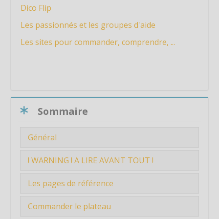
Dico Flip
Les passionnés et les groupes d'aide
Les sites pour commander, comprendre, ...
Passer Sommaire
Sommaire
Général
Présentation du Projet de Fabrication ...
! WARNING ! A LIRE AVANT TOUT !
Tout au long de la conception je me suis
Les pages de référence
basé sur ...
Manuel du Medieval Madness
Commander le plateau
Dico Flip : pour mieux comprendre