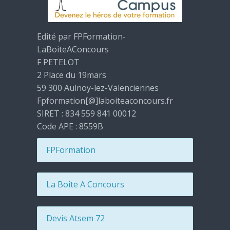
Edité par FPFormation-
LaBoiteAConcours
F PETELOT
2 Place du 19mars
59 300 Aulnoy-lez-Valenciennes
Fpformation[@]laboiteaconcours.fr
SIRET : 834 559 841 00012
Code APE : 8559B
FPFormation
La Boîte A Concours
Devis Atsem 72