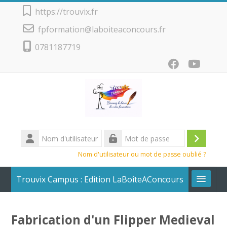
Passer au contenu principal
https://trouvix.fr
fpformation@laboiteaconcours.fr
0781187719
Nom
d'utilisateur
Conne
Mot
Nom d'utilisateur ou mot de passe oublié ?
de
passe
Trouvix Campus : Edition LaBoîteAConcours
Calendrier + Liste des cours
Fabrication d'un Flipper Medieval