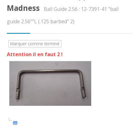
CAP AEPE
Madness
Ball Guide 2.56 : 12-7391-41 "ball
Concours Atsem
guide 2.56""L (.125 barbed" 2)
Autres Concours
Marquer comme terminé
MPC
Attention il en faut 2 !
Vers Trouvix
Salle des Profs
Salles de Cours
DiY
Recherche
Envoy