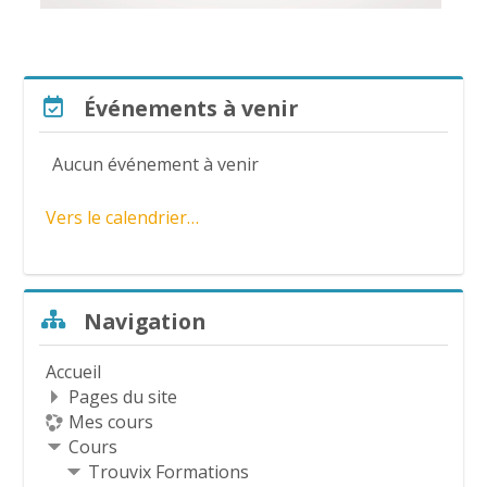
l
a
Passer Événements à venir
Événements à venir
v
Aucun événement à venir
i
Vers le calendrier…
d
é
Passer Navigation
Navigation
o
Accueil
Pages du site
Mes cours
Cours
Trouvix Formations