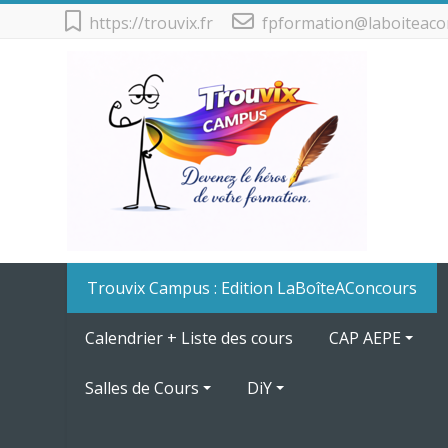
Passer au contenu principal
https://trouvix.fr
fpformation@laboiteaco
Trouvix Campus : Edition LaBoîteAConcours
Calendrier + Liste des cours
CAP AEPE
Salles de Cours
DiY