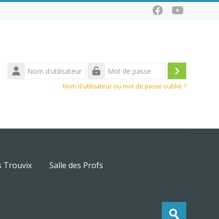
Nom
d'utilisateur
Connexio
Mot
Nom d'utilisateur ou mot de passe oublié ?
de
passe
s Trouvix
Salle des Profs
Recherche
Envoyer