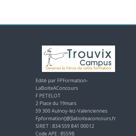
Edité par FPFormation-
LaBoiteAConcours
F PETELOT
2 Place du 19mars
59 300 Aulnoy-lez-Valenciennes
Fpformation[@]laboiteaconcours.fr
SIRET : 834 559 841 00012
Code APE : 8559B