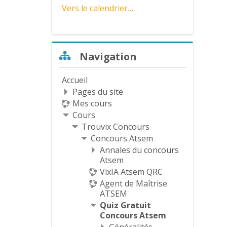
v
Vers le calendrier…
i
Passer Navigation
d
Navigation
é
Accueil
Pages du site
o
Mes cours
Cours
Trouvix Concours
Concours Atsem
Annales du concours
Atsem
VixIA Atsem QRC
Agent de Maîtrise
ATSEM
Quiz Gratuit
Concours Atsem