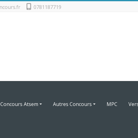
ncours.fr
0781187719
Concours Atsem
Autres Concours
MPC
Ver