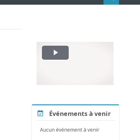
L
i
r
e
Passer Événements à venir
Événements à venir
l
a
Aucun événement à venir