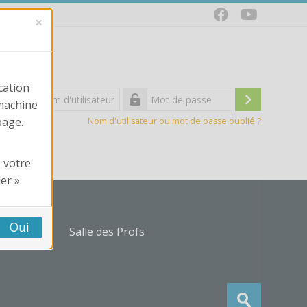
×
cation
Nom
 machine
d'utilisateur
Connexio
Mot
page.
Nom d'utilisateur ou mot de passe oublié ?
de
passe
 votre
er ».
Oui
s Trouvix
Salle des Profs
Recherche
Envoyer