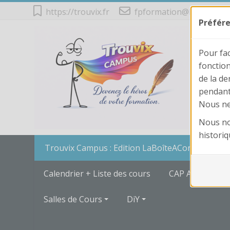
Passer au contenu principal
https://trouvix.fr
fpformation@laboiteaco
Préfére
Pour fac
fonction
de la de
pendant 
Nous ne 
Nous no
historiq
Trouvix Campus : Edition LaBoîteAConcours
Calendrier + Liste des cours
CAP AEPE
Salles de Cours
DiY