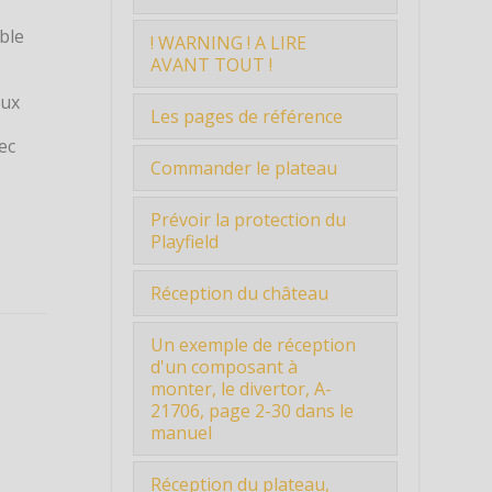
Présentation du Projet
able
! WARNING ! A LIRE
de Fabrication ...
AVANT TOUT !
aux
Tout au long de la
Les pages de référence
conception je me suis
ec
basé sur ...
Manuel du Medieval
Commander le plateau
Madness
Après avoir un peu
Dico Flip : pour mieux
Prévoir la protection du
étudié et discuté avec
comprendre certaines
Playfield
Aganyte ...
définitions et outils utilisés
Dans tous les messages
Les passionnés qui m'ont
Réception du château
reçus de droite et de
aidé
gauch...
Le château est un des
Un exemple de réception
Les sites pour
éléments les plus
d'un composant à
commander, lire,
difficiles...
monter, le divertor, A-
apprendre, comprendre
21706, page 2-30 dans le
Liste de sites de vente de
manuel
pièces de flippers
Etape 4 : Un exemple de
Lisez aussi le maximum
Réception du plateau,