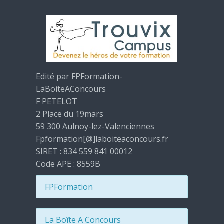
Edité par FPFormation-
LaBoiteAConcours
F PETELOT
2 Place du 19mars
59 300 Aulnoy-lez-Valenciennes
Fpformation[@]laboiteaconcours.fr
SIRET : 834 559 841 00012
Code APE : 8559B
FPFormation
La Boîte A Concours