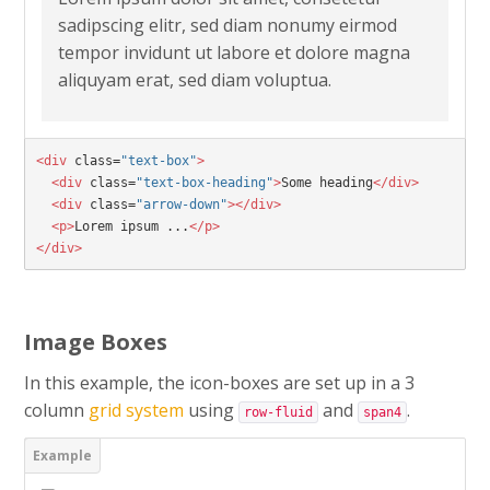
sadipscing elitr, sed diam nonumy eirmod
tempor invidunt ut labore et dolore magna
aliquyam erat, sed diam voluptua.
<div
 class=
"text-box"
>

  <div
 class=
"text-box-heading"
>
Some heading
</div>

  <div
 class=
"arrow-down"
></div>

  <p>
Lorem ipsum ...
</p>

</div>
Image Boxes
In this example, the icon-boxes are set up in a 3
column
grid system
using
and
.
row-fluid
span4