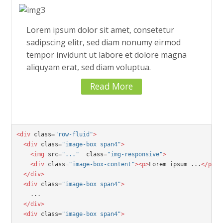
Lorem ipsum dolor sit amet, consetetur
sadipscing elitr, sed diam nonumy eirmod
tempor invidunt ut labore et dolore magna
aliquyam erat, sed diam voluptua.
Read More
<div
 class=
"row-fluid"
>

  <div
 class=
"image-box span4"
>

    <img
 src=
"..."
  class=
"img-responsive"
>

    <div
 class=
"image-box-content"
><p>
Lorem ipsum ...
</p></
  </div>
  <div
 class=
"image-box span4"
>
  </div>
  <div
 class=
"image-box span4"
>