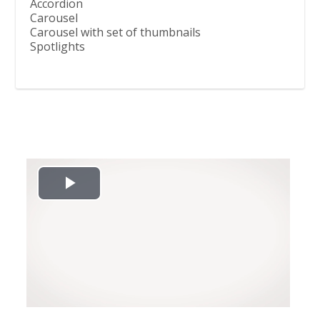
Accordion
Carousel
Carousel with set of thumbnails
Spotlights
L
i
r
e