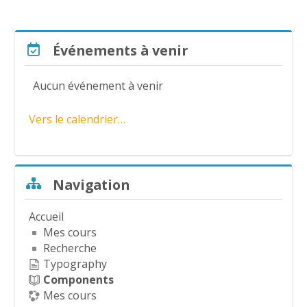
l
a
Passer Événements à venir
Événements à venir
v
Aucun événement à venir
i
Vers le calendrier…
d
é
Passer Navigation
Navigation
o
Accueil
Mes cours
Recherche
Typography
Components
Mes cours