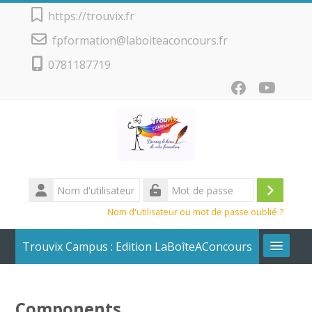
Passer au contenu principal
https://trouvix.fr
fpformation@laboiteaconcours.fr
0781187719
Nom
d'utilisateur
Conne
Mot
Nom d'utilisateur ou mot de passe oublié ?
de
passe
Trouvix Campus : Edition LaBoîteAConcours
Calendrier + Liste des cours
Components