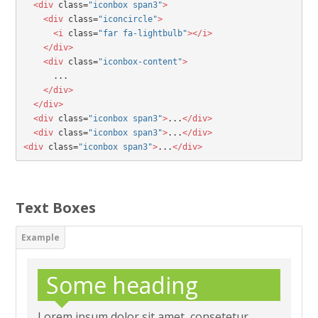
  <div
 class=
"iconbox span3"
>

    <div
 class=
"iconcircle"
>

      <i
 class=
"far fa-lightbulb"
></i>

    </div>
  <div
 class=
"iconbox-content"
>
      ...
</div>
  </div>
  <div
 class=
"iconbox span3"
>
...
</div>

  <div
 class=
"iconbox span3"
>
...
</div>

<div
 class=
"iconbox span3"
>
...
</div>
Text Boxes
Some heading
Lorem ipsum dolor sit amet, consetetur