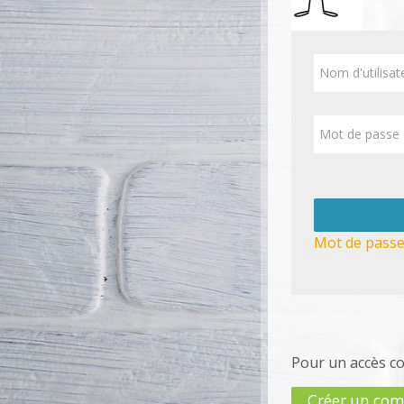
Connexi
Procédure de cr
Nom d'utilisate
Mot de passe
Mot de passe
Pour un accès com
Créer un co