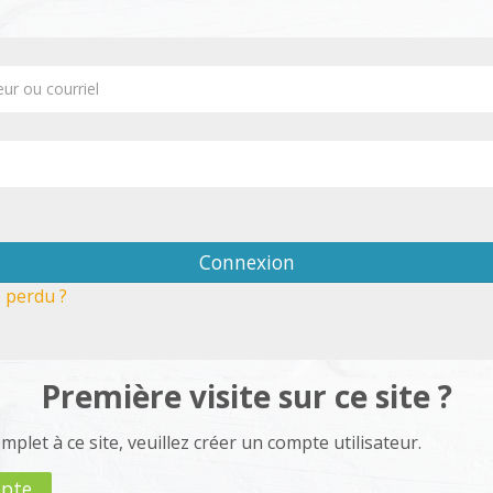
on à Trouvix Campus : Editi
éation de compte
ur ou courriel
Connexion
 perdu ?
Première visite sur ce site ?
plet à ce site, veuillez créer un compte utilisateur.
mpte