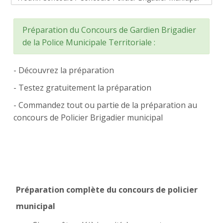
Catégories de cours
CAP AEPE
Préparation du Concours de Gardien Brigadier
Concours Atsem
de la Police Municipale Territoriale :
Autres Concours
- Découvrez la préparation
MPC
- Testez gratuitement la préparation
- Commandez tout ou partie de la préparation au
Vers Trouvix
concours de Policier Brigadier municipal
Salle des Profs
Salles de Cours
DiY
Préparation complète du concours de policier
Recherche
municipal
Envoy