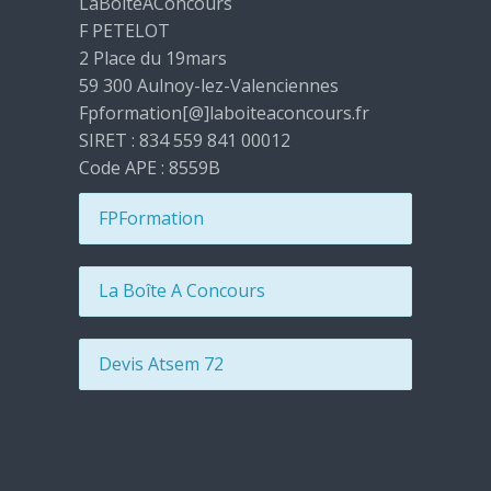
LaBoiteAConcours
F PETELOT
2 Place du 19mars
59 300 Aulnoy-lez-Valenciennes
Fpformation[@]laboiteaconcours.fr
SIRET : 834 559 841 00012
Code APE : 8559B
FPFormation
La Boîte A Concours
Devis Atsem 72
Passer Catégories de cours