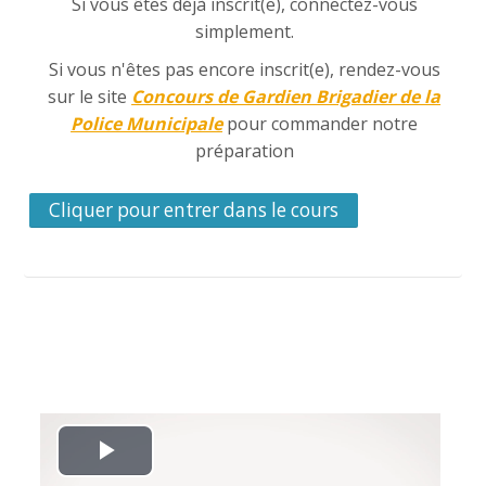
Si vous êtes déjà inscrit(e), connectez-vous
simplement.
Si vous n'êtes pas encore inscrit(e), rendez-vous
sur le site
Concours de Gardien Brigadier de la
Police Municipale
pour commander notre
préparation
Cliquer pour entrer dans le cours
L