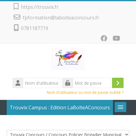
Passer au contenu principal
https://trouvix.fr
fpformation@laboiteaconcours.fr
0781187719
Nom
d'utilisateur
Conne
Mot
Nom d'utilisateur ou mot de passe oublié ?
de
passe
Trouvix Campus : Edition LaBoîteAConcours
Calendrier + Liste des cours