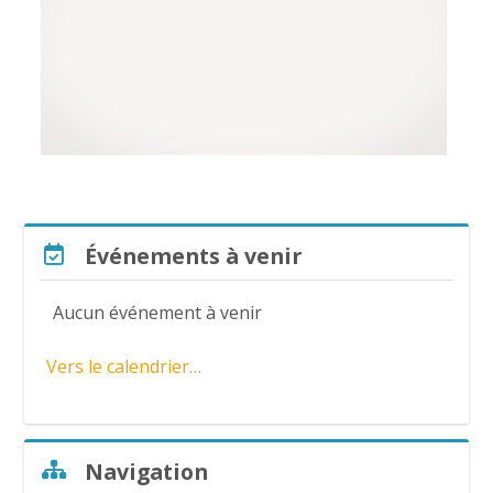
i
r
e
l
a
Passer Événements à venir
Événements à venir
v
Aucun événement à venir
i
Vers le calendrier…
d
é
Passer Navigation
Navigation
o