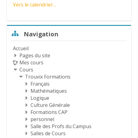
Vers le calendrier…
d
é
Passer Navigation
Navigation
o
Accueil
Pages du site
Mes cours
Cours
Trouvix Formations
Français
Mathématiques
Logique
Culture Générale
Formations CAP
personnel
Salle des Profs du Campus
Salles de Cours