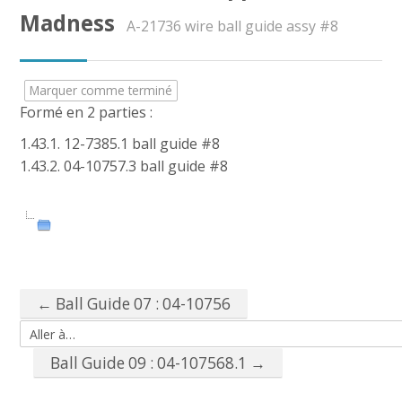
CAP AEPE
Madness
A-21736 wire ball guide assy #8
Concours Atsem
Marquer comme terminé
Autres Concours
Formé en 2 parties :
1.43.1. 12-7385.1 ball guide #8
MPC
1.43.2. 04-10757.3 ball guide #8
Vers Trouvix
Salle des Profs
Salles de Cours
← Ball Guide 07 : 04-10756
DiY
Aller à…
Ball Guide 09 : 04-107568.1 →
Recherche
Envoy