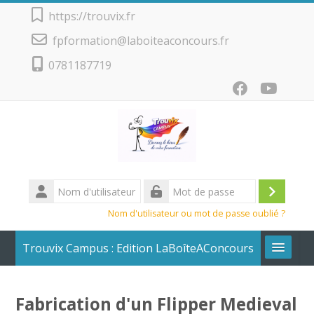
Passer au contenu principal
https://trouvix.fr
fpformation@laboiteaconcours.fr
0781187719
Nom
d'utilisateur
Conne
Mot
Nom d'utilisateur ou mot de passe oublié ?
de
passe
Trouvix Campus : Edition LaBoîteAConcours
Calendrier + Liste des cours
Fabrication d'un Flipper Medieval