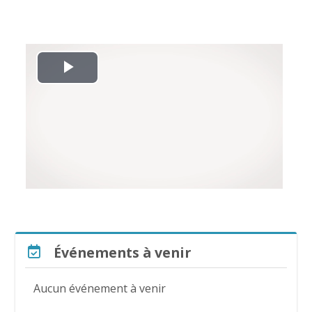
L
i
r
e
l
a
Passer Événements à venir
Événements à venir
v
Aucun événement à venir
i