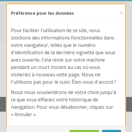
Passer au contenu principal
https://trouvix.fr
×
Préférence pour les données
fpformation@laboiteaconcours.fr
0781187719
Pour faciliter l'utilisation de ce site, nous
stockons des informations fonctionnelles dans
votre navigateur, telles que le numéro
d'identification de la dernière vignette que vous
avez ouverte. Cela reste sur votre machine
pendant un court instant au cas où vous
visiteriez à nouveau cette page. Nous ne
Nom
l'utilisons pas pour le suivi. Êtes-vous d'accord ?
d'utilisateur
Conne
Mot
Nom d'utilisateur ou mot de passe oublié ?
Nous nous souviendrons de votre choix jusqu'à
de
ce que vous effaciez votre historique de
passe
Trouvix Campus : Edition LaBoîteAConcours
navigation. Pour vous désabonner, cliquez sur
« Annuler ».
Calendrier + Liste des cours