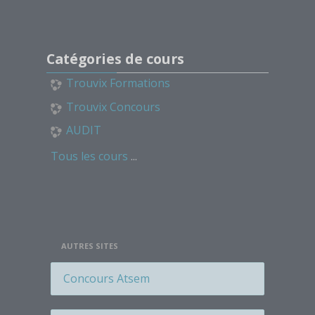
Étiquette
Passer Catégories de cours
Étiquette
Catégories de cours
Étiquette
Étiquette
Trouvix Formations
Étiquette
Trouvix Concours
Étiquette
AUDIT
Étiquette
Tous les cours
...
Étiquette
Étiquette
Étiquette
Étiquette
AUTRES SITES
Étiquette
Étiquette
Concours Atsem
Étiquette