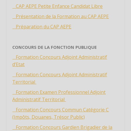
CAP AEPE Petite Enfance Candidat Libre
Étiquette
Présentation de la Formation au CAP AEPE
Étiquette
Préparation du CAP AEPE
Étiquette
Étiquette
Étiquette
CONCOURS DE LA FONCTION PUBLIQUE
Étiquette
Formation Concours Adjoint Administratif
Étiquette
d’Etat
Étiquette
Formation Concours Adjoint Administratif
Étiquette
Territorial
Étiquette
Formation Examen Professionnel Adjoint
Administratif Territorial
Étiquette
Étiquette
Formation Concours Commun Catégorie C
(Impôts, Douanes, Trésor Public)
Étiquette
Étiquette
Formation Concours Gardien Brigadier de la