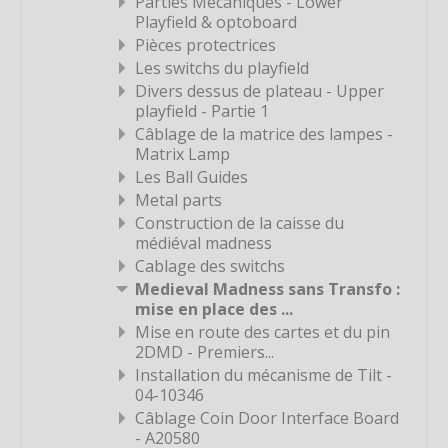
Parties Mécaniques - Lower
Étiquette
Playfield & optoboard
Étiquette
Pièces protectrices
Les switchs du playfield
Étiquette
Divers dessus de plateau - Upper
Étiquette
playfield - Partie 1
Étiquette
Câblage de la matrice des lampes -
Matrix Lamp
Étiquette
Les Ball Guides
Étiquette
Metal parts
Construction de la caisse du
Étiquette
médiéval madness
Étiquette
Cablage des switchs
Étiquette
Medieval Madness sans Transfo :
mise en place des ...
Étiquette
Mise en route des cartes et du pin
Étiquette
2DMD - Premiers...
Installation du mécanisme de Tilt -
Étiquette
04-10346
Étiquette
Câblage Coin Door Interface Board
- A20580
Étiquette