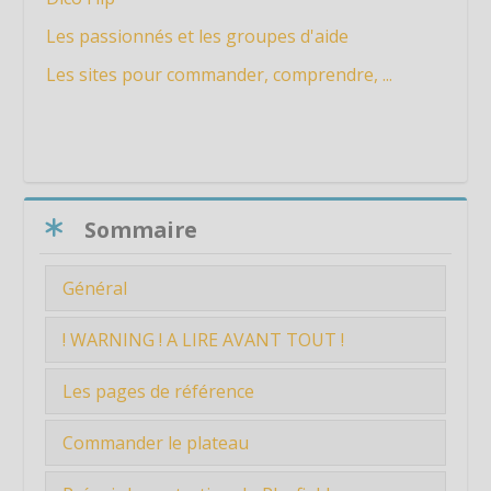
Les passionnés et les groupes d'aide
Les sites pour commander, comprendre, ...
Passer Sommaire
Sommaire
Général
Présentation du Projet de Fabrication ...
! WARNING ! A LIRE AVANT TOUT !
Tout au long de la conception je me suis
Les pages de référence
basé sur ...
Manuel du Medieval Madness
Commander le plateau
Dico Flip : pour mieux comprendre
Après avoir un peu étudié et discuté
certaines définitions et outils utilisés