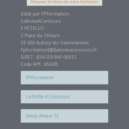
Étiquette
Étiquette
Edité par FPFormation-
Étiquette
LaBoiteAConcours
Étiquette
F PETELOT
2 Place du 19mars
Étiquette
59 300 Aulnoy-lez-Valenciennes
Étiquette
Fpformation[@]laboiteaconcours.fr
Étiquette
SIRET : 834 559 841 00012
Étiquette
Code APE : 8559B
Étiquette
FPFormation
Étiquette
Étiquette
La Boîte A Concours
Étiquette
Étiquette
Devis Atsem 72
Étiquette
Étiquette