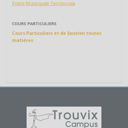
Police Municipale Territoriale
Étiquette
Étiquette
Étiquette
COURS PARTICULIERS
Étiquette
Cours Particuliers et de Soutien toutes
Étiquette
matières
Étiquette
Étiquette
Étiquette
Étiquette
Étiquette
Étiquette
Étiquette
Étiquette
Étiquette