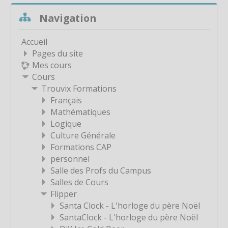
é
Étiquette
Passer Navigation
Navigation
o
Étiquette
Étiquette
Accueil
Étiquette
Pages du site
Mes cours
Étiquette
Cours
Étiquette
Trouvix Formations
Étiquette
Français
Mathématiques
Étiquette
Logique
Étiquette
Culture Générale
Étiquette
Formations CAP
personnel
Étiquette
Salle des Profs du Campus
Étiquette
Salles de Cours
Étiquette
Flipper
Santa Clock - L'horloge du père Noël
Étiquette
SantaClock - L'horloge du père Noël
Étiquette