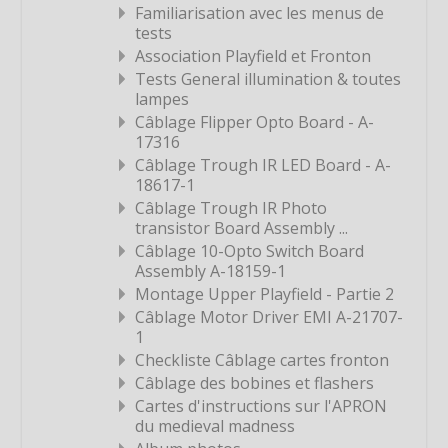
Familiarisation avec les menus de
Étiquette
tests
Association Playfield et Fronton
Étiquette
Tests General illumination & toutes
Étiquette
lampes
Étiquette
Câblage Flipper Opto Board - A-
17316
Étiquette
Câblage Trough IR LED Board - A-
Étiquette
18617-1
Câblage Trough IR Photo
Étiquette
transistor Board Assembly ...
Étiquette
Câblage 10-Opto Switch Board
Assembly A-18159-1
Étiquette
Montage Upper Playfield - Partie 2
Étiquette
Câblage Motor Driver EMI A-21707-
Étiquette
1
Checkliste Câblage cartes fronton
Étiquette
Câblage des bobines et flashers
Étiquette
Cartes d'instructions sur l'APRON
du medieval madness
Étiquette