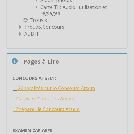
Album photos
Étiquette
Carte Tilt Audio : utilisation et
Étiquette
réglages
Trouvix+
Étiquette
Trouvix Concours
Étiquette
AUDIT
Étiquette
Étiquette
Passer Pages à Lire
Étiquette
Pages à Lire
Étiquette
Étiquette
CONCOURS ATSEM :
Étiquette
Généralités sur le Concours Atsem
Étiquette
Dates du Concours Atsem
Étiquette
Préparer le Concours Atsem
Étiquette
Étiquette
EXAMEN CAP AEPE
Étiquette