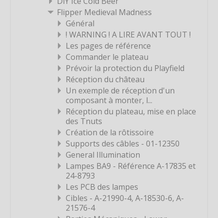
DiY Ice Cold Beer
Étiquette
Flipper Medieval Madness
Général
Étiquette
! WARNING ! A LIRE AVANT TOUT !
Étiquette
Les pages de référence
Étiquette
Commander le plateau
Prévoir la protection du Playfield
Étiquette
Réception du château
Étiquette
Un exemple de réception d'un
composant à monter, l...
Étiquette
Réception du plateau, mise en place
Étiquette
des Tnuts
Étiquette
Création de la rôtissoire
Supports des câbles - 01-12350
Étiquette
General Illumination
Étiquette
Lampes BA9 - Référence A-17835 et
24-8793
Étiquette
Les PCB des lampes
Étiquette
Cibles - A-21990-4, A-18530-6, A-
Étiquette
21576-4