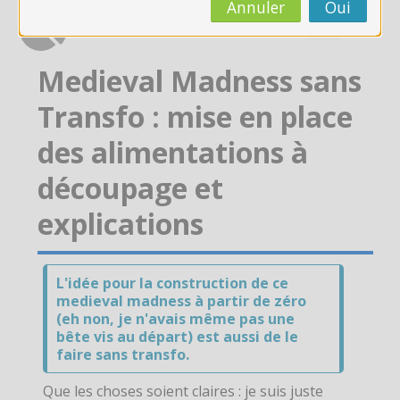
CAP AEPE
Annuler
Oui
Concours Atsem
Medieval Madness sans
Autres Concours
Transfo : mise en place
des alimentations à
MPC
découpage et
Vers Trouvix
explications
Salle des Profs
L'idée pour la construction de ce
Salles de Cours
medieval madness à partir de zéro
(eh non, je n'avais même pas une
DiY
bête vis au départ) est aussi de le
faire sans transfo.
Recherche
Envoy
Que les choses soient claires : je suis juste