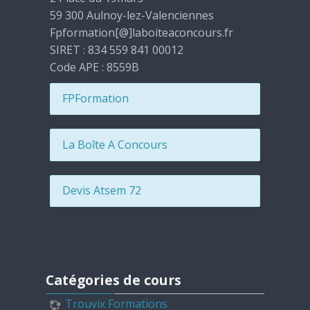
59 300 Aulnoy-lez-Valenciennes
Fpformation[@]laboiteaconcours.fr
SIRET : 834 559 841 00012
Code APE : 8559B
FPFormation
La Boîte A Concours
Devis Atsem 72
Passer Catégories de cours
Catégories de cours
Trouvix Formations