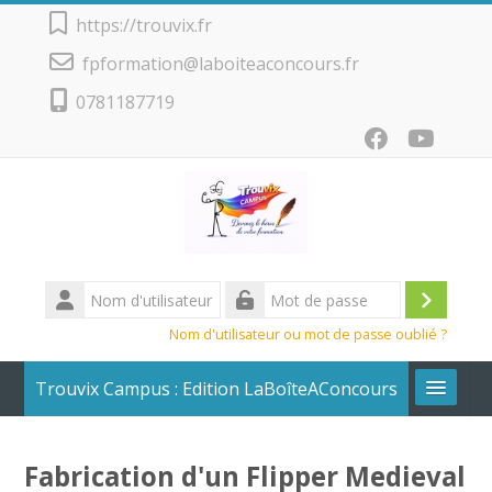
Passer au contenu principal
https://trouvix.fr
fpformation@laboiteaconcours.fr
0781187719
Nom
d'utilisateur
Conne
Mot
Nom d'utilisateur ou mot de passe oublié ?
de
passe
Trouvix Campus : Edition LaBoîteAConcours
Calendrier + Liste des cours
Fabrication d'un Flipper Medieval