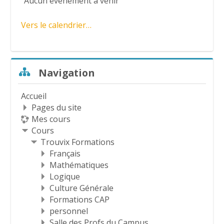
Aucun événement à venir
i
Vers le calendrier…
d
é
Passer Navigation
Navigation
o
Accueil
Pages du site
Mes cours
Cours
Trouvix Formations
Français
Mathématiques
Logique
Culture Générale
Formations CAP
personnel
Salle des Profs du Campus