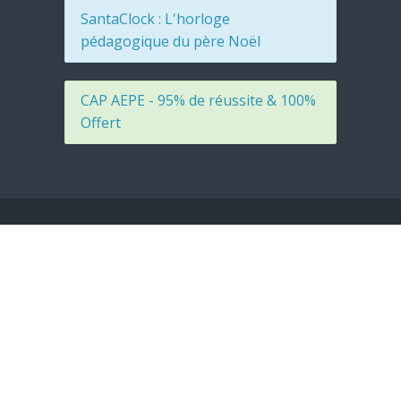
SantaClock : L'horloge
pédagogique du père Noël
CAP AEPE - 95% de réussite & 100%
Offert