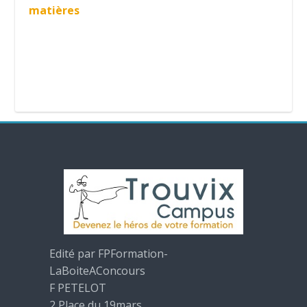
matières
Edité par FPFormation-
LaBoiteAConcours
F PETELOT
2 Place du 19mars