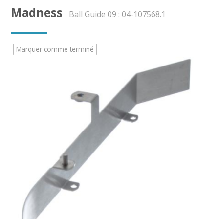
CAP AEPE
Madness
Ball Guide 09 : 04-107568.1
Concours Atsem
Marquer comme terminé
Autres Concours
MPC
Vers Trouvix
Salle des Profs
Salles de Cours
DiY
Recherche
Envoy