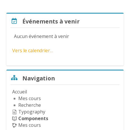
l
a
Passer Événements à venir
Événements à venir
v
Aucun événement à venir
i
Vers le calendrier…
d
é
Passer Navigation
Navigation
o
Accueil
Mes cours
Recherche
Typography
Components
Mes cours