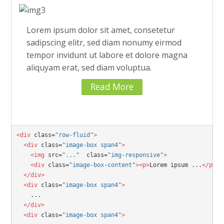
Lorem ipsum dolor sit amet, consetetur
sadipscing elitr, sed diam nonumy eirmod
tempor invidunt ut labore et dolore magna
aliquyam erat, sed diam voluptua.
Read More
<div
 class=
"row-fluid"
>

  <div
 class=
"image-box span4"
>

    <img
 src=
"..."
  class=
"img-responsive"
>

    <div
 class=
"image-box-content"
><p>
Lorem ipsum ...
</p></
  </div>
  <div
 class=
"image-box span4"
>
  </div>
  <div
 class=
"image-box span4"
>