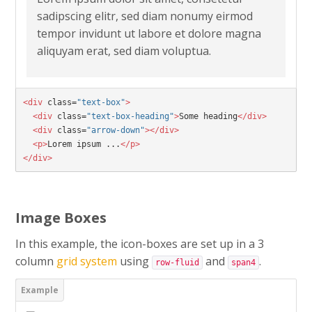
sadipscing elitr, sed diam nonumy eirmod
tempor invidunt ut labore et dolore magna
aliquyam erat, sed diam voluptua.
<div
 class=
"text-box"
>

  <div
 class=
"text-box-heading"
>
Some heading
</div>

  <div
 class=
"arrow-down"
></div>

  <p>
Lorem ipsum ...
</p>

</div>
Image Boxes
In this example, the icon-boxes are set up in a 3
column
grid system
using
and
.
row-fluid
span4