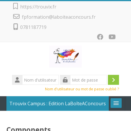
Passer au contenu principal
https://trouvix.fr
fpformation@laboiteaconcours.fr
0781187719
Nom
d'utilisateur
Conne
Mot
Nom d'utilisateur ou mot de passe oublié ?
de
passe
Trouvix Campus : Edition LaBoîteAConcours
Calendrier + Liste des cours
Components