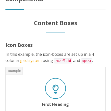
CAP AEPE
Concours Atsem
Content Boxes
Autres Concours
MPC
Icon Boxes
Vers Trouvix
In this example, the icon-boxes are set up in a 4
column
grid system
using
and
.
row-fluid
span3
Salle des Profs
Salles de Cours
DiY
Recherche
First Heading
Envoy