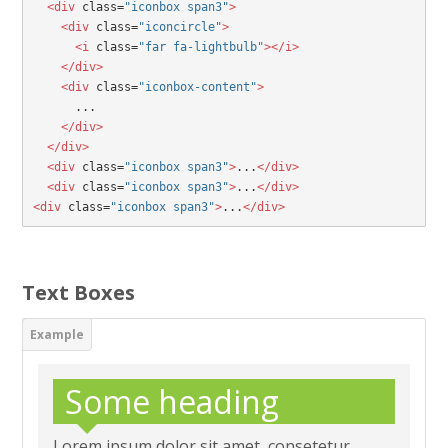
  <div
 class=
"iconbox span3"
>

    <div
 class=
"iconcircle"
>

      <i
 class=
"far fa-lightbulb"
></i>

    </div>
  <div
 class=
"iconbox-content"
>
      ...
</div>
  </div>
  <div
 class=
"iconbox span3"
>
...
</div>

  <div
 class=
"iconbox span3"
>
...
</div>

<div
 class=
"iconbox span3"
>
...
</div>
Text Boxes
Some heading
Lorem ipsum dolor sit amet, consetetur