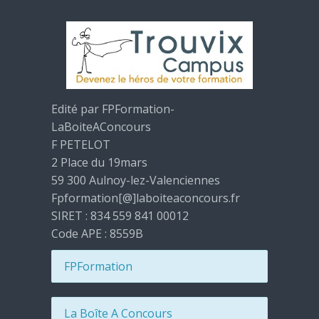
Edité par FPFormation-
LaBoiteAConcours
F PETELOT
2 Place du 19mars
59 300 Aulnoy-lez-Valenciennes
Fpformation[@]laboiteaconcours.fr
SIRET : 834 559 841 00012
Code APE : 8559B
FPFormation
La Boîte A Concours