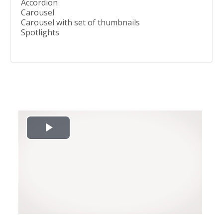
Accordion
Carousel
Carousel with set of thumbnails
Spotlights
L
i
r
e