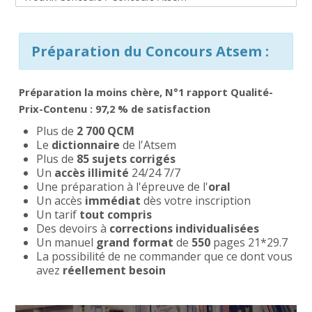
Catégories de cours
CAP AEPE
Concours Atsem
Préparation du Concours Atsem :
Autres Concours
Préparation la moins chère, N°1 rapport Qualité-
Prix-Contenu : 97,2 % de satisfaction
MPC
Plus de
2 700 QCM
Le
dictionnaire
de l'Atsem
Vers Trouvix
Plus de
85 sujets corrigés
Un
accès
illimité
24/24 7/7
Une préparation à l'épreuve de l'
oral
Salle des Profs
Un accès
immédiat
dès votre inscription
Un tarif
tout compris
Salles de Cours
Des devoirs à
corrections individualisées
Un manuel
grand format
de
550
pages 21*29.7
La possibilité de ne commander que ce dont vous
DiY
avez
réellement besoin
Recherche
Envoy