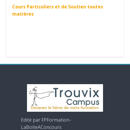
Cours Particuliers et de Soutien toutes
matières
Edité par FPFormation-
LaBoiteAConcours