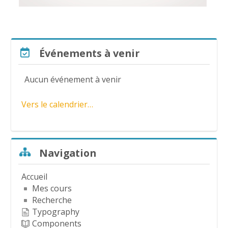
l
a
Passer Événements à venir
Événements à venir
v
Aucun événement à venir
i
Vers le calendrier…
d
é
Passer Navigation
Navigation
o
Accueil
Mes cours
Recherche
Typography
Components