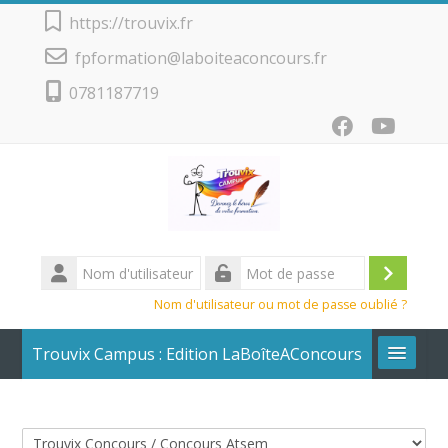
Passer au contenu principal
https://trouvix.fr
fpformation@laboiteaconcours.fr
0781187719
Nom
d'utilisateur
Conne
Mot
Nom d'utilisateur ou mot de passe oublié ?
de
passe
Trouvix Campus : Edition LaBoîteAConcours
Calendrier + Liste des cours