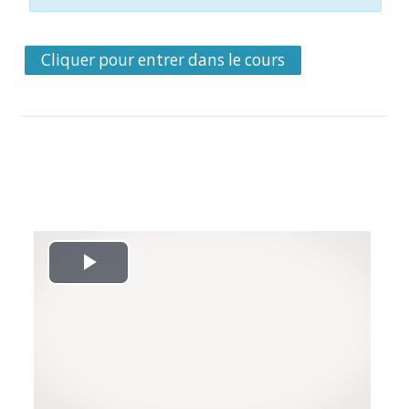
Cliquer pour entrer dans le cours
L
i
r
e