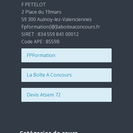
F PETELOT
2 Place du 19mars
59 300 Aulnoy-lez-Valenciennes
Fpformation[@]laboiteaconcours.fr
SIRET : 834 559 841 00012
Code APE : 8559B
FPFormation
La Boîte A Concours
Devis Atsem 72
Passer Catégories de cours