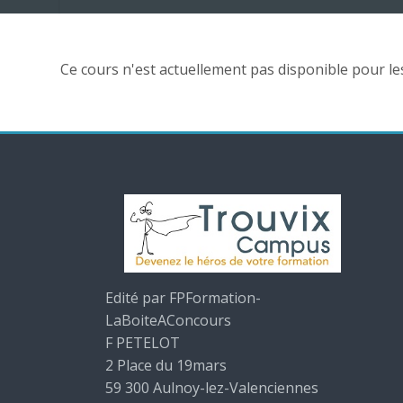
Ce cours n'est actuellement pas disponible pour le
Edité par FPFormation-
LaBoiteAConcours
F PETELOT
2 Place du 19mars
59 300 Aulnoy-lez-Valenciennes