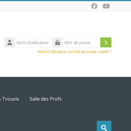
Nom
d'utilisateur
Connexio
Mot
Nom d'utilisateur ou mot de passe oublié ?
de
passe
s Trouvix
Salle des Profs
Recherche
Envoyer