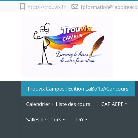
Passer au contenu principal
https://trouvix.fr
fpformation@laboiteaco
Trouvix Campus : Edition LaBoîteAConcours
Calendrier + Liste des cours
CAP AEPE
Salles de Cours
DiY