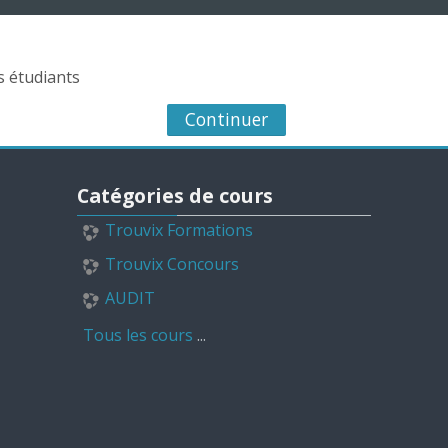
s étudiants
Continuer
Passer Catégories de cours
Catégories de cours
Trouvix Formations
Trouvix Concours
AUDIT
Tous les cours
...