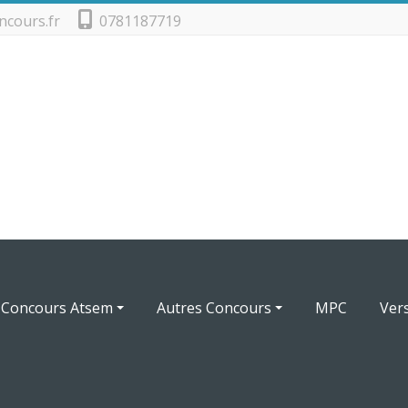
ncours.fr
0781187719
Concours Atsem
Autres Concours
MPC
Ver