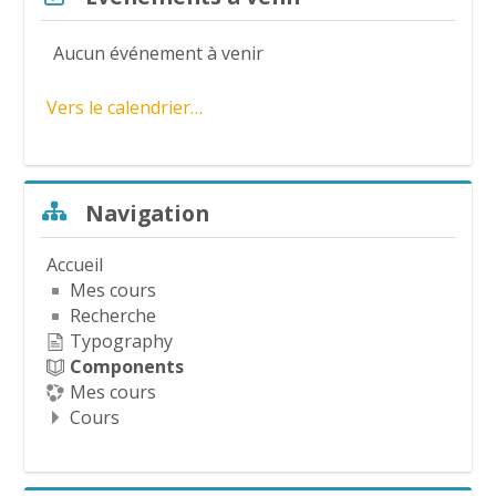
v
Aucun événement à venir
i
Vers le calendrier…
d
é
Passer Navigation
Navigation
o
Accueil
Mes cours
Recherche
Typography
Components
Mes cours
Cours