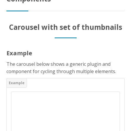
CAP AEPE
Concours Atsem
Carousel with set of thumbnails
Autres Concours
MPC
Example
Vers Trouvix
The carousel below shows a generic plugin and
component for cycling through multiple elements.
Salle des Profs
Salles de Cours
DiY
Recherche
Envoy