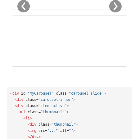
‹
›
<div
 id=
"myCarousel"
 class=
"carousel slide"
>
  <div
 class=
"carousel-inner"
>
  <div
 class=
"item active"
>
    <ul
 class=
"thumbnails"
>
      <li>
        <div
 class=
"thumbnail"
>
        <img
 src=
"..."
 alt=
""
>
        </div>