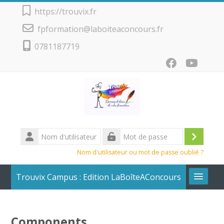
Passer au contenu principal
https://trouvix.fr
fpformation@laboiteaconcours.fr
0781187719
Nom
d'utilisateur
Conne
Mot
Nom d'utilisateur ou mot de passe oublié ?
de
passe
Trouvix Campus : Edition LaBoîteAConcours
Calendrier + Liste des cours
Components