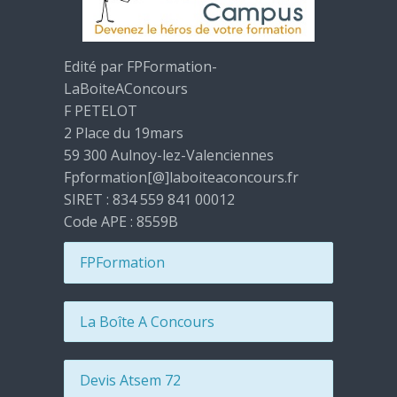
Edité par FPFormation-
LaBoiteAConcours
F PETELOT
2 Place du 19mars
59 300 Aulnoy-lez-Valenciennes
Fpformation[@]laboiteaconcours.fr
SIRET : 834 559 841 00012
Code APE : 8559B
FPFormation
La Boîte A Concours
Devis Atsem 72