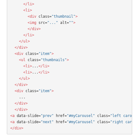
      </li>
      <li>
        <div
 class=
"thumbnail"
>
        <img
 src=
"..."
 alt=
""
>
        </div>
      </li>
    </ul>
  </div>
  <div
 class=
"item"
>
    <ul
 class=
"thumbnails"
>
      <li>
...
</li>
      <li>
...
</li>
    </ul>
  </div>
  <div
 class=
"item"
>
    ...
</div>
  </div>
<a
 data-slide=
"prev"
 href=
"#myCarousel"
 class=
"left carouse
<a
 data-slide=
"next"
 href=
"#myCarousel"
 class=
"right carous
</div>